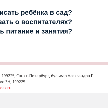
исать ребёнка в сад?
зать о воспитателях?
ь питание и занятия?
,
199225, Санкт-Петербург, бульвар Александра Г
ние 3Н
,
199225
dex.ru