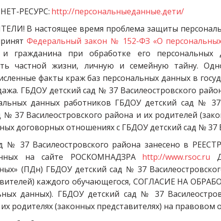
НЕТ-РЕСУРС:
http://персональныеданные.дети/
ЛИ! В настоящее время проблема защиты персональны
 принят
Федеральный закон № 152-ФЗ «О персональны
 и гражданина при обработке его персональных
сть частной жизни, личную и семейную тайну. Одн
сленные факты краж баз персональных данных в госуд
дажа. ГБДОУ детский сад № 37 Василеостровского рай
альных данных работников ГБДОУ детский сад № 37 
 № 37 Василеостровского района и их родителей (зако
иных договорных отношениях с ГБДОУ детский сад № 37 
д № 37 Василеостровского района занесено в РЕЕСТ
анных на сайте РОСКОМНАДЗРА
http://www.rsoc.ru
Дл
ных» (ПДн) ГБДОУ детский сад № 37 Василеостровско
вителей) каждого обучающегося, СОГЛАСИЕ НА ОБРАБОТ
ьных данных). ГБДОУ детский сад № 37 Василеостро
и их родителях (законных представителях) на правовом 