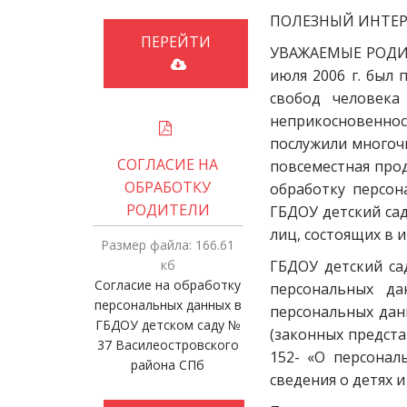
ПОЛЕЗНЫЙ ИНТЕР
ПЕРЕЙТИ
УВАЖАЕМЫЕ РОДИТЕ
июля 2006 г. был
свобод человека
неприкосновенно
послужили многочи
СОГЛАСИЕ НА
повсеместная про
ОБРАБОТКУ
обработку персон
РОДИТЕЛИ
ГБДОУ детский сад
лиц, состоящих в 
Размер файла: 166.61
кб
ГБДОУ детский са
Согласие на обработку
персональных д
персональных данных в
персональных дан
ГБДОУ детском саду №
(законных предста
37 Василеостровского
152- «О персонал
района СПб
сведения о детях 