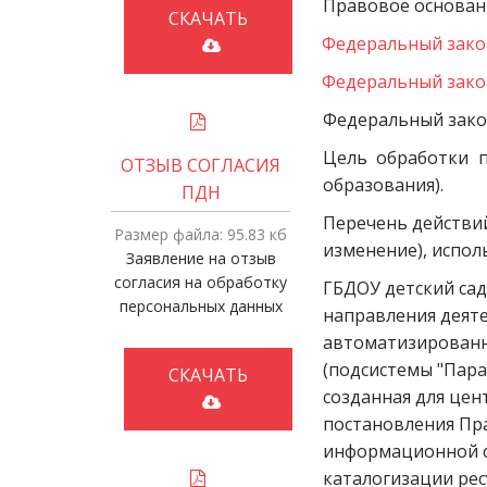
Правовое основан
СКАЧАТЬ
Федеральный закон
Федеральный закон
Федеральный закон
Цель обработки п
ОТЗЫВ СОГЛАСИЯ
образования).
ПДН
Перечень действий
Размер файла: 95.83 кб
изменение), испол
Заявление на отзыв
согласия на обработку
ГБДОУ детский сад
персональных данных
направления деяте
автоматизированн
(подсистемы "Пара
СКАЧАТЬ
созданная для цен
постановления Пра
информационной с
каталогизации рес