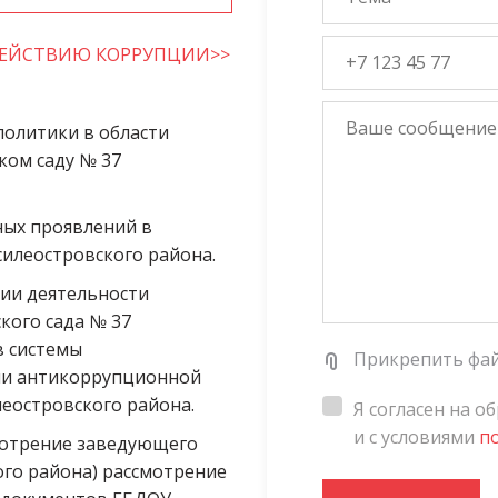
ДЕЙСТВИЮ КОРРУПЦИИ>>
политики в области 
ом саду № 37 
ых проявлений в 
илеостровского района. 
ии деятельности 
ого сада № 37 
 системы 
Прикрепить фа
и антикоррупционной 
еостровского района. 
Я согласен на о
и с условиями
п
мотрение заведующего 
го района) рассмотрение 