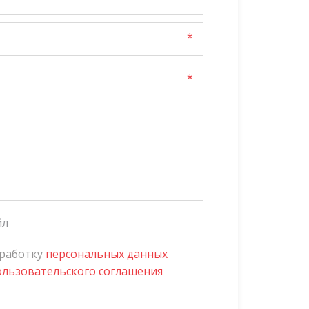
*
*
йл
бработку
персональных данных
ользовательского соглашения