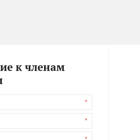
ие к членам
и
*
*
*