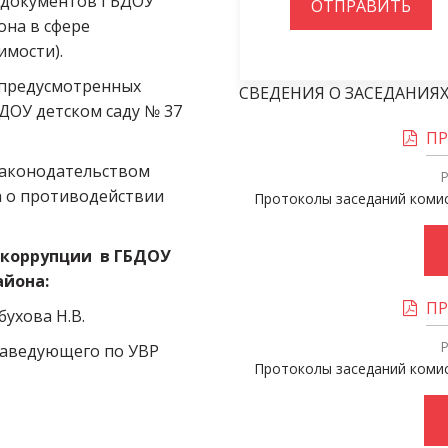
документов ГБДОУ 
ОТПРАВИТЬ
на в сфере 
имости).
 предусмотренных 
СВЕДЕНИЯ О ЗАСЕДАНИЯ
ОУ детском саду № 37 
ПР
законодательством 
Р
 о противодействии 
Протоколы заседаний комис
коррупции  в ГБДОУ 
йона: 
ПР
ухова Н.В.
Р
заведующего по УВР 
Протоколы заседаний комис