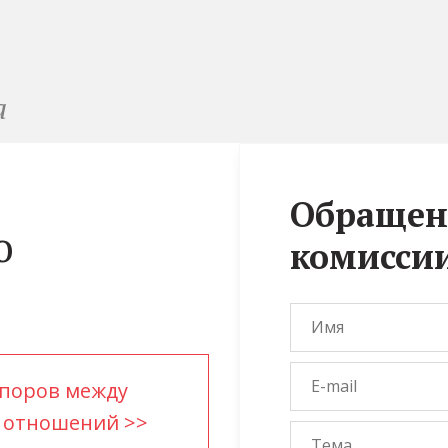
а
Обращен
 
комисси
поров между 
 отношений >>