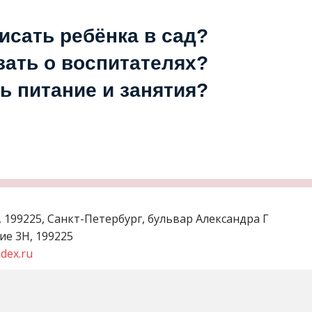
исать ребёнка в сад?
зать о воспитателях?
ь питание и занятия?
,
199225, Санкт-Петербург, бульвар Александра Г
ние 3Н
,
199225
dex.ru