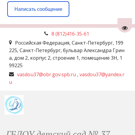
Написать сообщение
Пере
8 (812)
416-35-61
Российская Федерация
,
Санкт-Петербург
,
199
225, Санкт-Петербург, бульвар Александра Грин
а, дом 2, корпус 2, строение 1, помещение 3Н
,
1
99225
vasdou37@obr.gov.spb.ru
,
vasdou37@yandex.r
u
ГБДОУ детский сад № 37