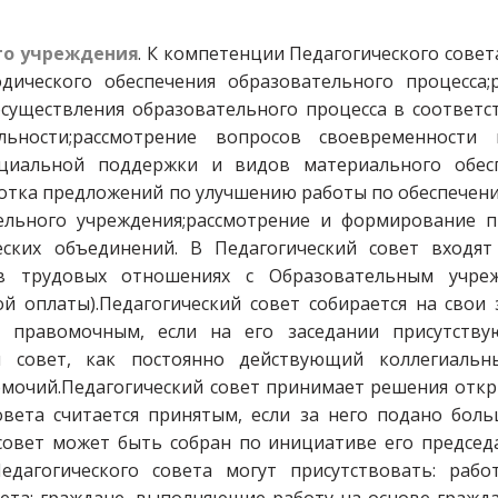
го учреждения
. К компетенции Педагогического сове
дического обеспечения образовательного процесса;
существления образовательного процесса в соответс
льности;рассмотрение вопросов своевременности
циальной поддержки и видов материального обес
ботка предложений по улучшению работы по обеспечен
ельного учреждения;рассмотрение и формирование 
еских объединений. В Педагогический совет входят
е в трудовых отношениях с Образовательным учр
ой оплаты).Педагогический совет собирается на свои
ся правомочным, если на его заседании присутст
ий совет, как постоянно действующий коллегиаль
номочий.Педагогический совет принимает решения отк
овета считается принятым, если за него подано бол
 совет может быть собран по инициативе его председ
Педагогического совета могут присутствовать: раб