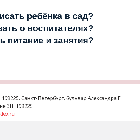
исать ребёнка в сад?
зать о воспитателях?
ь питание и занятия?
,
199225, Санкт-Петербург, бульвар Александра Г
ние 3Н
,
199225
dex.ru