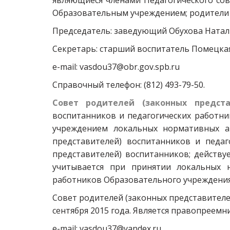
являющиеся членами Педагогического сов
Образовательным учреждением; родители (
Председатель: заведующий Обухова Натал
Секретарь: старший воспитатель Помецка
e-mail: vasdou37@obr.gov.spb.ru
Справочный телефон: (812) 493-79-50.
Совет родителей (законных предста
воспитанников и педагогических работн
учреждением локальных нормативных а
представителей) воспитанников и педаг
представителей) воспитанников; действ
учитывается при принятии локальных 
работников Образовательного учреждения,
Совет родителей (законных представителе
сентября 2015 года. Является правопреем
e-mail: vasdou37@yandex.ru