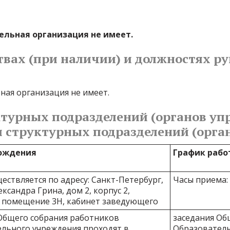
льная организация не имеет. 
твах (при наличии) и должностях р
ая организация не имеет. 
турных подразделений (органов упр
 структурных подразделений (орган
ождения
График рабо
ествляется по адресу: Санкт-Петербург,
Часы приема: с
ксандра Грина, дом 2, корпус 2,
, помещение 3Н, кабинет заведующего
Общего собрания работников
заседания Об
льного учреждения проходят в
Образователь