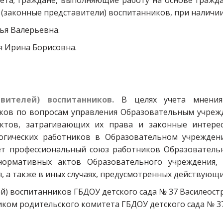
ета; граждане, выполняющие работу на основе гражд
законные представители) воспитанников, при наличии 
ья Валерьевна.
я Ирина Борисовна.
вителей) воспитанников.
В целях учета мнения 
иков по вопросам управления Образовательным учре
ктов, затрагивающих их права и законные интерес
огических работников в Образовательном учреждени
ует профессиональный союз работников Образователь
нормативных актов Образовательного учреждения,
 а также в иных случаях, предусмотренных действующ
й) воспитанников ГБДОУ детского сада № 37 Василеостр
ником родительского комитета ГБДОУ детского сада № 3