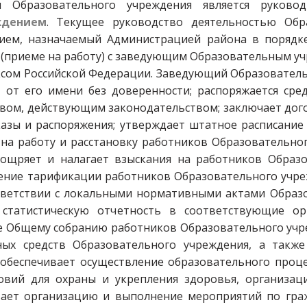
 Образовательного учреждения является руковод
ждением
. Текущее руководство деятельностью Обр
ем, назначаемый Администрацией района в порядке
ь (приеме на работу) с заведующим Образовательным у
ксом Российской Федерации. Заведующий Образовател
т от его имени без доверенности; распоряжается ср
авом, действующим законодательством; заключает дого
азы и распоряжения; утверждает штатное расписание
 на работу и расстановку работников Образовательног
оощряет и налагает взыскания на работников Образ
ение тарификации работников Образовательного учреж
ветствии с локальными нормативными актами Образо
 статистическую отчетность в соответствующие ор
ие Общему собранию работников Образовательного учр
ых средств Образовательного учреждения, а также 
беспечивает осуществление образовательного процес
овий для охраны и укрепления здоровья, организа
вает организацию и выполнение мероприятий по гра