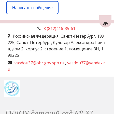
Написать сообщение
Пере
8 (812)
416-35-61
Российская Федерация
,
Санкт-Петербург
,
199
225, Санкт-Петербург, бульвар Александра Грин
а, дом 2, корпус 2, строение 1, помещение 3Н
,
1
99225
vasdou37@obr.gov.spb.ru
,
vasdou37@yandex.r
u
ГБДОУ детский сад № 37