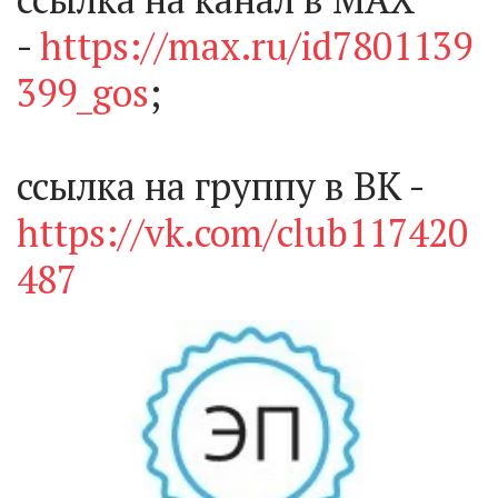
- 
https://max.ru/id7801139
399_gos
; 

ссылка на группу в ВК -
https://vk.com/club117420
487