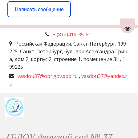
Написать сообщение
Пере
8 (812)
416-35-61
Российская Федерация
,
Санкт-Петербург
,
199
225, Санкт-Петербург, бульвар Александра Грин
а, дом 2, корпус 2, строение 1, помещение 3Н
,
1
99225
vasdou37@obr.gov.spb.ru
,
vasdou37@yandex.r
u
ГБДОУ детский сад № 37