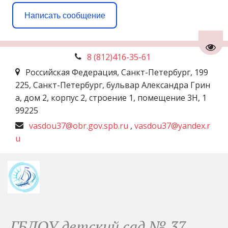
Написать сообщение
Пере
8 (812)
416-35-61
Российская Федерация
,
Санкт-Петербург
,
199
225, Санкт-Петербург, бульвар Александра Грин
а, дом 2, корпус 2, строение 1, помещение 3Н
,
1
99225
vasdou37@obr.gov.spb.ru
,
vasdou37@yandex.r
u
ГБДОУ детский сад № 37